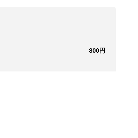
い
甲イ
800円