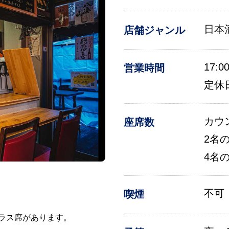
日本
店舗ジャンル
17:0
営業時間
定休
カウ
座席数
2名
4名
不可
喫煙
テラス席があります。