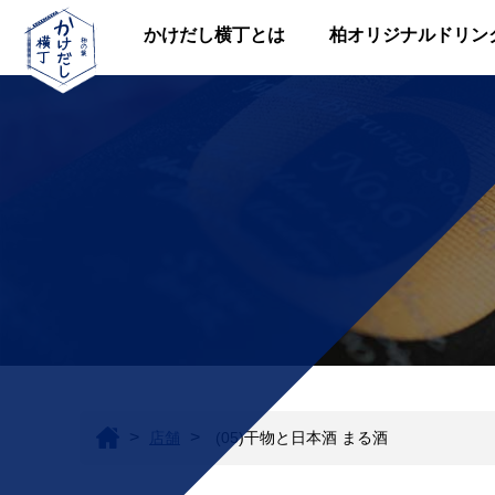
かけだし横丁とは
柏オリジナルドリンク 
>
>
店舗
(05)干物と日本酒 まる酒