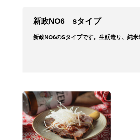
新政NO6 sタイプ
新政NO6のSタイプです。生酛造り、純
50円