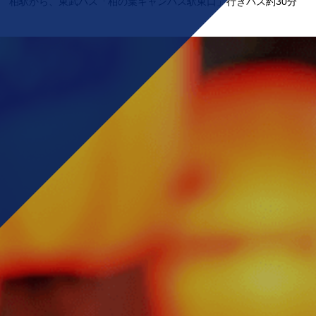
柏駅から、東武バス「柏の葉キャンパス駅東口」行きバス約30分