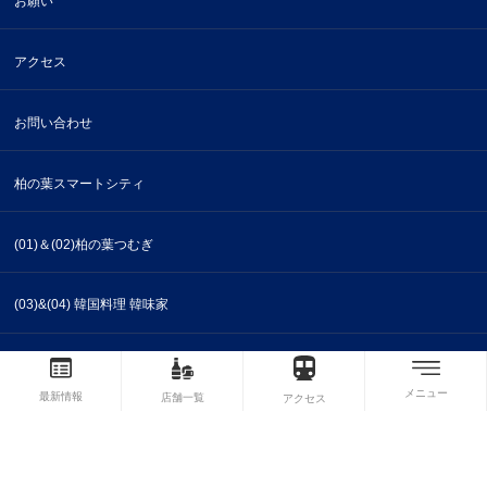
お願い
アクセス
お問い合わせ
柏の葉スマートシティ
(01)＆(02)柏の葉つむぎ
(03)&(04) 韓国料理 韓味家
(05)干物と日本酒 まる酒
メニュー
最新情報
店舗一覧
アクセス
(06)日本アゲアゲ亭